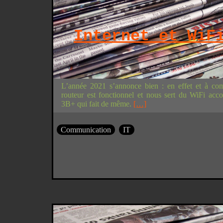
Internet et WiF
L’année 2021 s’annonce bien : en effet et à com
routeur est fonctionnel et nous sert du WiFi ac
3B+ qui fait de même.
[…]
Communication
IT