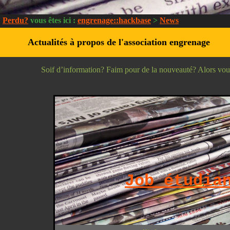
Perdu?
vous êtes ici :
engrenage::hackbase
>
News
Actualités à propos de l'association engrenage
Soif d’information? Faim pour de la nouveauté? Alors vous ê
Job étudia