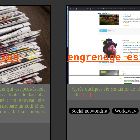
 web
engrenage es
s qui est petit-à-petit
Après quelques six semaines de tri
s activités déplaisent à
actif!
[…]
duré : un nouveau site
 prépare un petit bijou
Social networking
Workaway
i a fait ses preuves