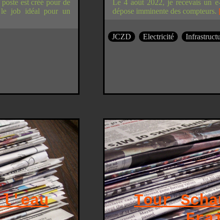
 poste est créé pour de
Le 4 août 2022, je recevais un e
; le job idéal pour un
dépose imminente des compteurs.
JCZD
Electricité
Infrastruct
 l'eau
Tour Scha
Fra