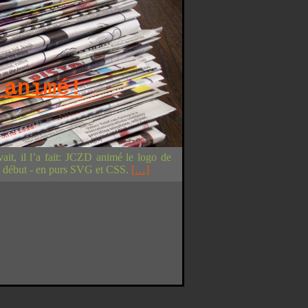
 animé!
vait, il l’a fait: JCZD animé le logo de
un début - en purs SVG et CSS.
[…]