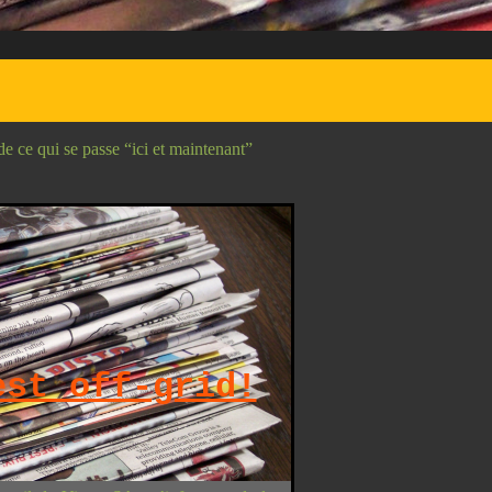
de ce qui se passe “ici et maintenant”
est off-grid!