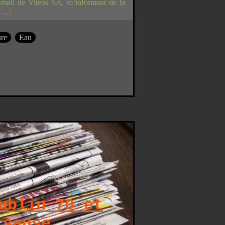
-mail de Viteos SA, m’informant de la
[…]
ure
Eau
ublin 70 et
iseuse