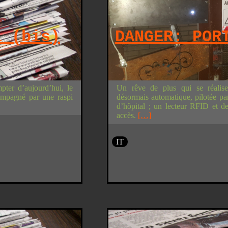
i (bis)
DANGER: POR
pter d’aujourd’hui, le
Un rêve de plus qui se réalise
compagné par une raspi
désormais automatique, pilotée par 
d’hôpital ; un lecteur RFID et d
accès.
[…]
IT