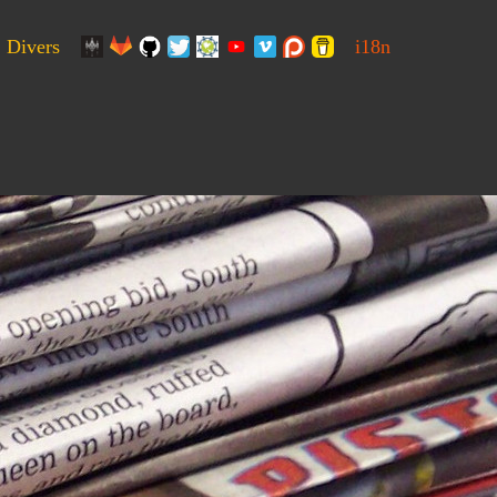
Divers
i18n